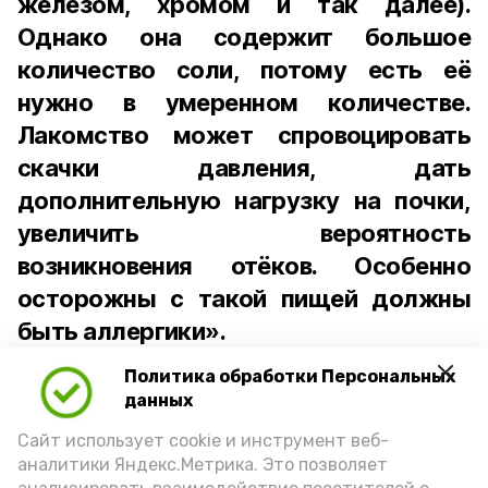
железом, хромом и так далее).
Однако она содержит большое
количество соли, потому есть её
нужно в умеренном количестве.
Лакомство может спровоцировать
скачки давления, дать
дополнительную нагрузку на почки,
увеличить вероятность
возникновения отёков. Особенно
осторожны с такой пищей должны
быть аллергики».
Политика обработки Персональных
Для взрослого человека безопасной
данных
порцией икры считается 30-50 граммов
(2-3 ложки). При этом следует обратить
Сайт использует cookie и инструмент веб-
аналитики Яндекс.Метрика. Это позволяет
внимание на хлеб, с которым она