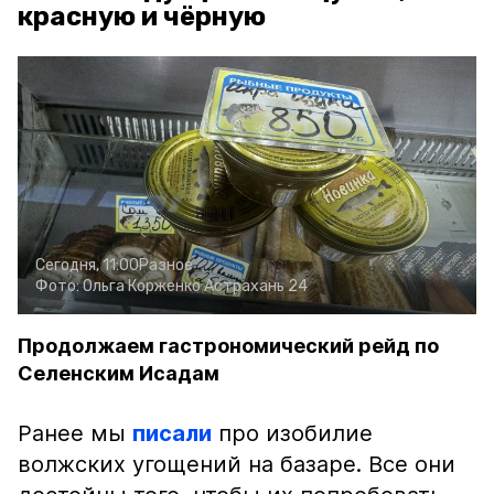
красную и чёрную
Сегодня, 11:00
Разное
Фото:
Ольга Корженко
Астрахань 24
Продолжаем гастрономический рейд по
Селенским Исадам
Ранее мы
писали
про изобилие
волжских угощений на базаре. Все они