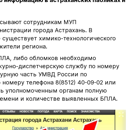
 информацию в астраханских пабликах и
исывают сотрудникам МУП
нистрации города Астрахань. В
е существует химико-технологического
 жители региона.
ПЛА, либо обломков необходимо
журно-диспетчерскую службу по номеру
журную часть УМВД России по
 номеру телефона 8(8512) 40-09-02 или
ть уполномоченным органам полную
емени и количестве выявленных БПЛА.