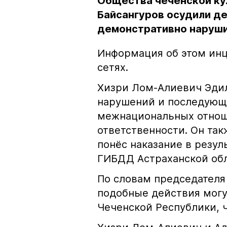
Общества чеченской ку
Байсангуров осудили де
демонстративно наруши
Информация об этом инц
сетях.
Хизри Лом-Алиевич Эдил
нарушений и последующе
межнациональных отноше
ответственности. Он та
понёс наказание в резу
ГИБДД Астраханской обл
По словам председателя
подобные действия могу
Чеченской Республики, 