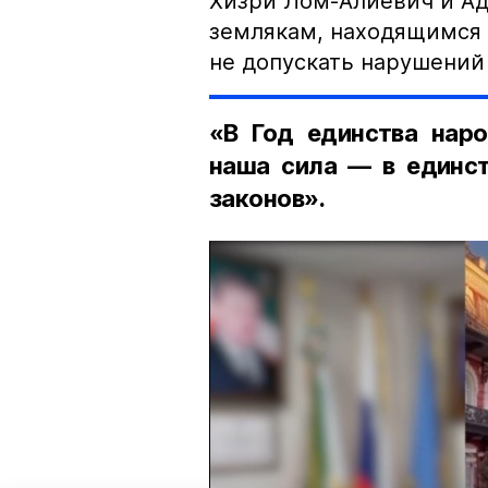
Хизри Лом-Алиевич и Ад
землякам, находящимся 
не допускать нарушений 
«В Год единства наро
наша сила — в единст
законов».