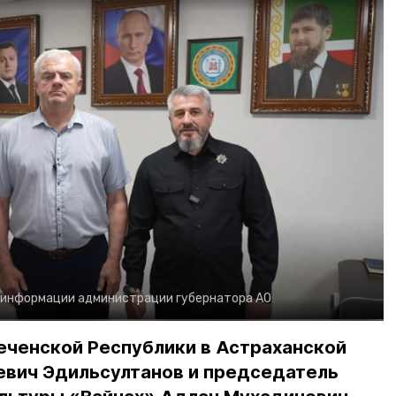
 информации администрации губернатора АО
еченской Республики в Астраханской
евич Эдильсултанов и председатель