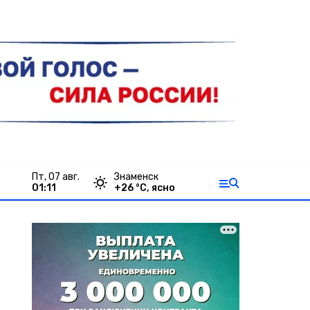
пт, 07 авг.
Знаменск
01:11
+
26
°С,
ясно