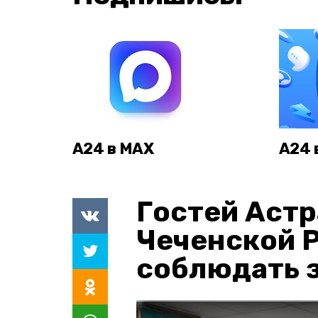
А24 в MAX
А24 
Гостей Астр
Чеченской 
соблюдать з