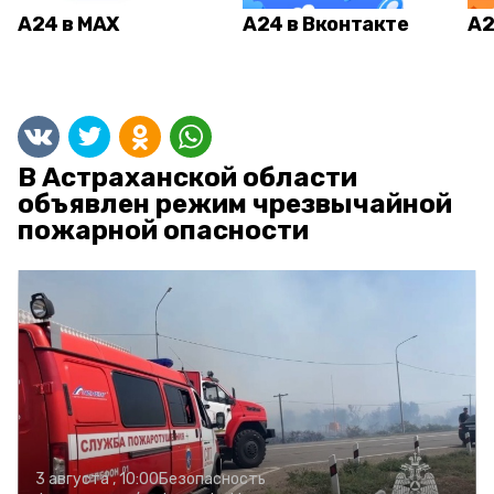
А24 в MAX
А24 в Вконтакте
А2
В Астраханской области
объявлен режим чрезвычайной
пожарной опасности
3 августа , 10:00
Безопасность