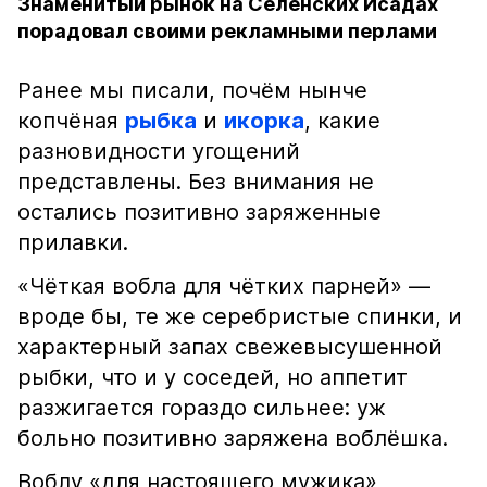
Знаменитый рынок на Селенских Исадах
порадовал своими рекламными перлами
Ранее мы писали, почём нынче
копчёная
рыбка
и
икорка
, какие
разновидности угощений
представлены. Без внимания не
остались позитивно заряженные
прилавки.
«Чёткая вобла для чётких парней» —
вроде бы, те же серебристые спинки, и
характерный запах свежевысушенной
рыбки, что и у соседей, но аппетит
разжигается гораздо сильнее: уж
больно позитивно заряжена воблёшка.
Воблу «для настоящего мужика»,