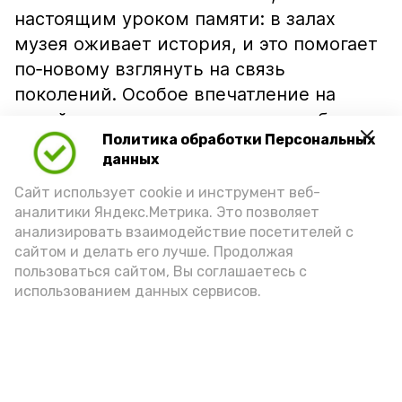
настоящим уроком памяти: в залах
музея оживает история, и это помогает
по‑новому взглянуть на связь
поколений. Особое впечатление на
детей произвели разделы о судьбах
Политика обработки Персональных
земляков, о служении и взаимной
данных
поддержке. Для ребят из семей
Сайт использует cookie и инструмент веб-
участников СВО такие истории
аналитики Яндекс.Метрика. Это позволяет
особенно важны — они говорят о
анализировать взаимодействие посетителей с
гордости за близких и о том, как ценна
сайтом и делать его лучше. Продолжая
взаимопомощь.
пользоваться сайтом, Вы соглашаетесь с
использованием данных сервисов.
Подпишись!