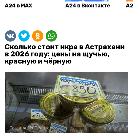
А24 в MAX
А24 в Вконтакте
А2
Сколько стоит икра в Астрахани
в 2026 году: цены на щучью,
красную и чёрную
Сегодня, 11:00
Разное