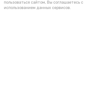
пользоваться сайтом, Вы соглашаетесь с
администрации губернатора АО
использованием данных сервисов.
год единства народов
закон
Подпишись!
А24 в MAX
А24 в Вконтакте
А2
Юные знаменцы делают