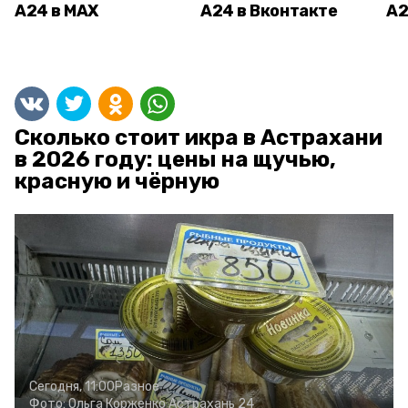
А24 в MAX
А24 в Вконтакте
А2
Сколько стоит икра в Астрахани
в 2026 году: цены на щучью,
красную и чёрную
Сегодня, 11:00
Разное
Фото:
Ольга Корженко
Астрахань 24