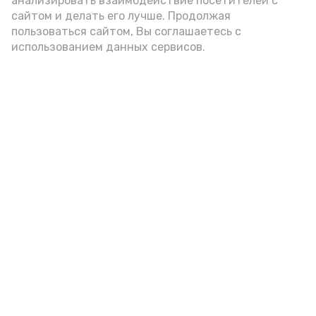
анализировать взаимодействие посетителей с
сайтом и делать его лучше. Продолжая
Видео: управление пресс-службы и информации
пользоваться сайтом, Вы соглашаетесь с
администрации губернатора АО
использованием данных сервисов.
год единства народов
закон
Подпишись!
А24 в MAX
А24 в Вконтакте
А2