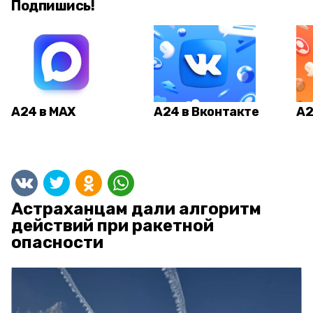
Подпишись!
А24 в MAX
А24 в Вконтакте
А2
Астраханцам дали алгоритм
действий при ракетной
опасности