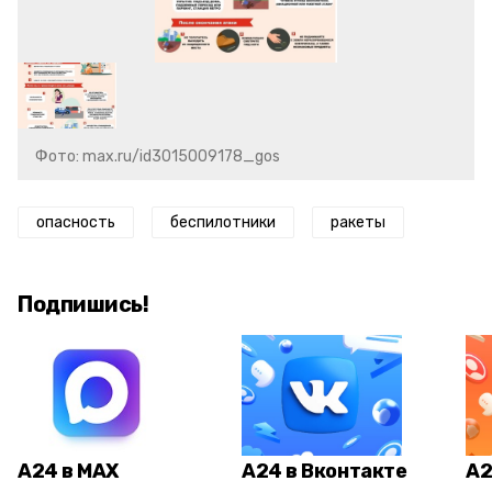
Фото: max.ru/id3015009178_gos
опасность
беспилотники
ракеты
Подпишись!
А24 в MAX
А24 в Вконтакте
А2