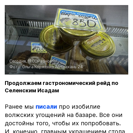
Сегодня, 11:00
Разное
Фото:
Ольга Корженко
Астрахань 24
Продолжаем гастрономический рейд по
Селенским Исадам
Ранее мы
писали
про изобилие
волжских угощений на базаре. Все они
достойны того, чтобы их попробовать.
И, конечно, главным украшением стола