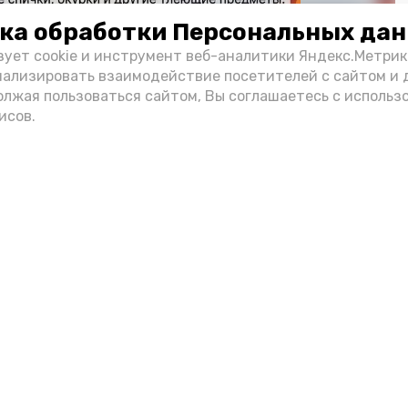
ка обработки Персональных да
зует cookie и инструмент веб-аналитики Яндекс.Метрик
нализировать взаимодействие посетителей с сайтом и 
олжая пользоваться сайтом, Вы соглашаетесь с использ
исов.
Фото: max.ru/mchs_astrakhan
Play