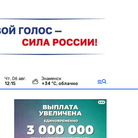
чт, 06 авг.
Знаменск
12:15
+
34
°С,
облачно