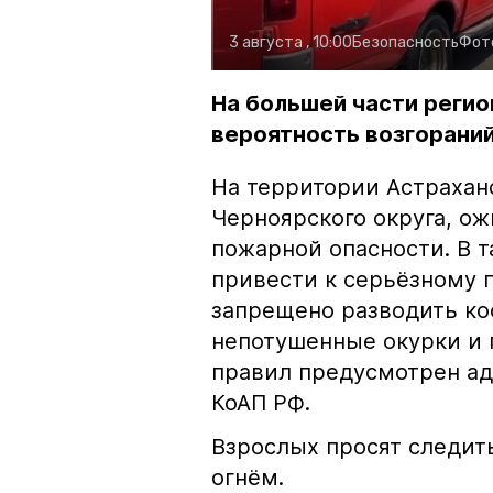
3 августа , 10:00
Безопасность
Фот
На большей части регио
вероятность возгораний
На территории Астрахан
Черноярского округа, о
пожарной опасности. В 
привести к серьёзному 
запрещено разводить кос
непотушенные окурки и 
правил предусмотрен ад
КоАП РФ.
Взрослых просят следить
огнём.