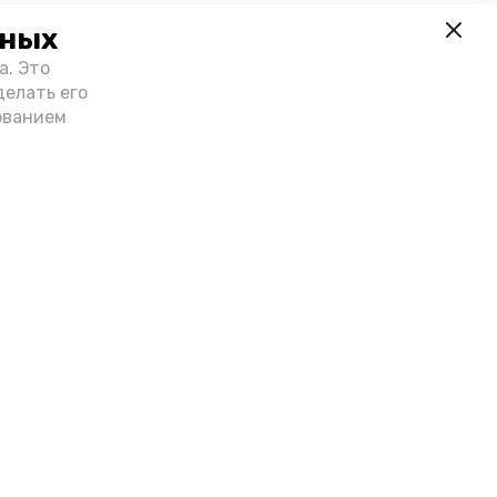
нных
а. Это
делать его
ованием
Лента новостей