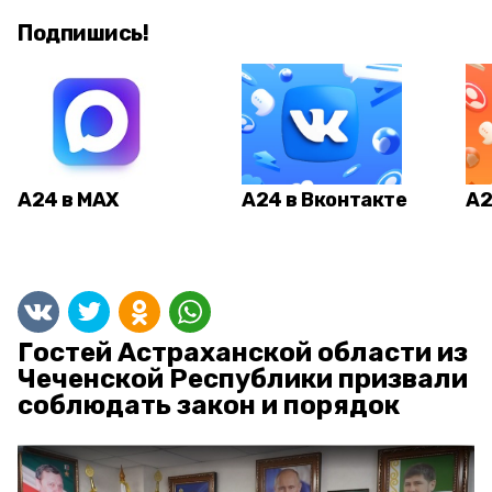
Подпишись!
А24 в MAX
А24 в Вконтакте
А2
Гостей Астраханской области из
Чеченской Республики призвали
соблюдать закон и порядок