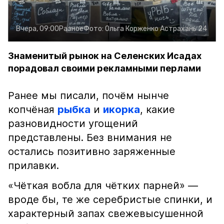
Вчера, 09:00
Разное
Фото:
Ольга Корженко
Астрахань 24
Знаменитый рынок на Селенских Исадах
порадовал своими рекламными перлами
Ранее мы писали, почём нынче
копчёная
рыбка
и
икорка
, какие
разновидности угощений
представлены. Без внимания не
остались позитивно заряженные
прилавки.
«Чёткая вобла для чётких парней» —
вроде бы, те же серебристые спинки, и
характерный запах свежевысушенной