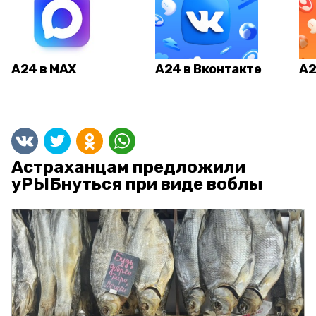
А24 в MAX
А24 в Вконтакте
А2
Астраханцам предложили
уРЫБнуться при виде воблы