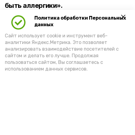
быть аллергики».
Политика обработки Персональных
Для взрослого человека безопасной
данных
порцией икры считается 30-50 граммов
(2-3 ложки). При этом следует обратить
Сайт использует cookie и инструмент веб-
аналитики Яндекс.Метрика. Это позволяет
внимание на хлеб, с которым она
анализировать взаимодействие посетителей с
подаётся: лучше выбирать
сайтом и делать его лучше. Продолжая
цельнозерновой, с мукой грубого
пользоваться сайтом, Вы соглашаетесь с
использованием данных сервисов.
помола. Есть икру следует в первой
половине дня. Кстати, полезнее для
здоровья сопроводить такой бутерброд
сочными овощами, свежей зеленью и
отварным яйцом.