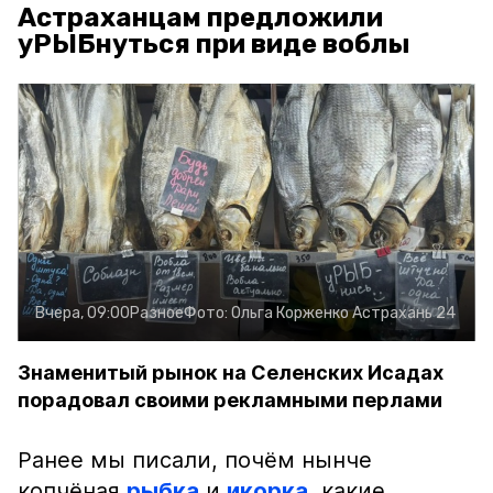
Астраханцам предложили
уРЫБнуться при виде воблы
Вчера, 09:00
Разное
Фото:
Ольга Корженко
Астрахань 24
Знаменитый рынок на Селенских Исадах
порадовал своими рекламными перлами
Ранее мы писали, почём нынче
копчёная
рыбка
и
икорка
, какие