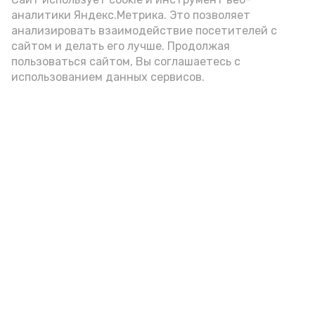
аналитики Яндекс.Метрика. Это позволяет
анализировать взаимодействие посетителей с
сайтом и делать его лучше. Продолжая
пользоваться сайтом, Вы соглашаетесь с
использованием данных сервисов.
Фото: Ольга Корженко Астрахань 24
Как объяснили продавцы, воблу берут
охотно: уж больно хороша на вкус. К
тому же её удобно транспортировать,
она долго не портится. А это
немаловажно: рыбка, особенно с такими