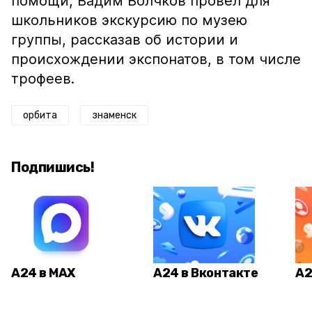
помощи, Вадим Волчков провел для
школьников экскурсию по музею
группы, рассказав об истории и
происхождении экспонатов, в том числе
трофеев.
орбита
знаменск
Подпишись!
А24 в MAX
А24 в Вконтакте
А2