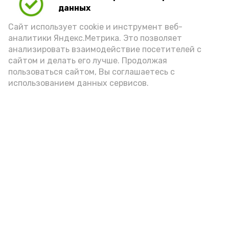
данных
Видео: управление пресс-службы и информации
Сайт использует cookie и инструмент веб-
администрации губернатора АО
аналитики Яндекс.Метрика. Это позволяет
анализировать взаимодействие посетителей с
сайтом и делать его лучше. Продолжая
год единства народов
закон
пользоваться сайтом, Вы соглашаетесь с
использованием данных сервисов.
Подпишись!
А24 в MAX
А24 в Вконтакте
А2