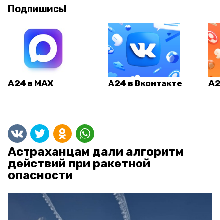
Подпишись!
А24 в MAX
А24 в Вконтакте
А2
Астраханцам дали алгоритм
действий при ракетной
опасности