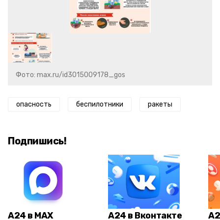
Фото: max.ru/id3015009178_gos
опасность
беспилотники
ракеты
Подпишись!
А24 в MAX
А24 в Вконтакте
А2