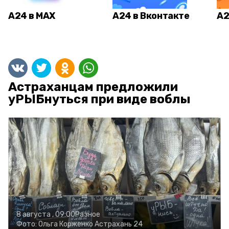
А24 в MAX
А24 в Вконтакте
А2
Астраханцам предложили
уРЫБнуться при виде воблы
8 августа , 09:00
Разное
Фото:
Ольга Корженко
Астрахань 24