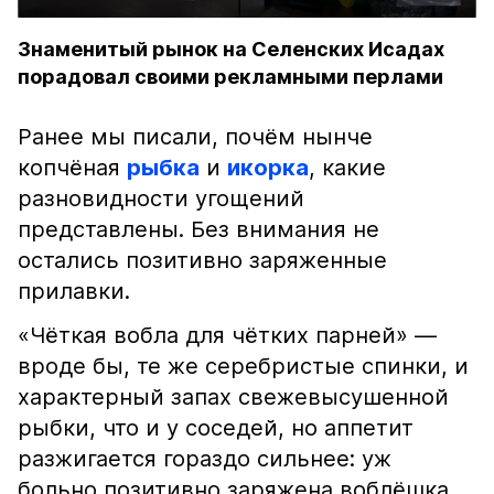
Знаменитый рынок на Селенских Исадах
порадовал своими рекламными перлами
Ранее мы писали, почём нынче
копчёная
рыбка
и
икорка
, какие
разновидности угощений
представлены. Без внимания не
остались позитивно заряженные
прилавки.
«Чёткая вобла для чётких парней» —
вроде бы, те же серебристые спинки, и
характерный запах свежевысушенной
рыбки, что и у соседей, но аппетит
разжигается гораздо сильнее: уж
больно позитивно заряжена воблёшка.