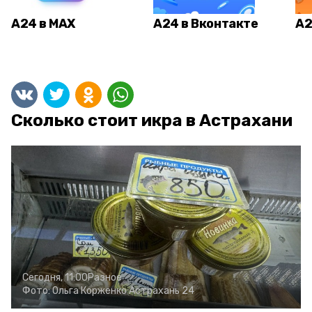
А24 в MAX
А24 в Вконтакте
А2
Сколько стоит икра в Астрахани
Сегодня, 11:00
Разное
Фото:
Ольга Корженко
Астрахань 24