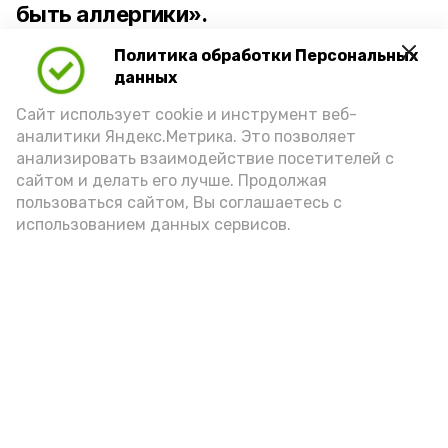
быть аллергики».
Политика обработки Персональных
Для взрослого человека безопасной
данных
порцией икры считается 30-50 граммов
(2-3 ложки). При этом следует обратить
Сайт использует cookie и инструмент веб-
аналитики Яндекс.Метрика. Это позволяет
внимание на хлеб, с которым она
анализировать взаимодействие посетителей с
подаётся: лучше выбирать
сайтом и делать его лучше. Продолжая
цельнозерновой, с мукой грубого
пользоваться сайтом, Вы соглашаетесь с
использованием данных сервисов.
помола. Есть икру следует в первой
половине дня. Кстати, полезнее для
здоровья сопроводить такой бутерброд
сочными овощами, свежей зеленью и
отварным яйцом.