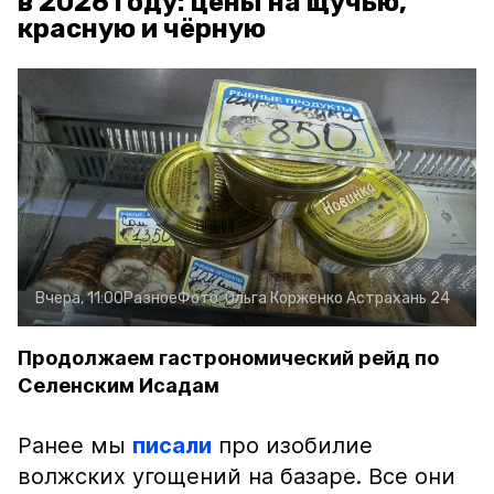
в 2026 году: цены на щучью,
красную и чёрную
Вчера, 11:00
Разное
Фото:
Ольга Корженко
Астрахань 24
Продолжаем гастрономический рейд по
Селенским Исадам
Ранее мы
писали
про изобилие
волжских угощений на базаре. Все они