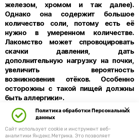
железом, хромом и так далее).
Однако она содержит большое
количество соли, потому есть её
нужно в умеренном количестве.
Лакомство может спровоцировать
скачки давления, дать
дополнительную нагрузку на почки,
увеличить вероятность
возникновения отёков. Особенно
осторожны с такой пищей должны
быть аллергики».
Политика обработки Персональных
Для взрослого человека безопасной
данных
порцией икры считается 30-50 граммов
(2-3 ложки). При этом следует обратить
Сайт использует cookie и инструмент веб-
аналитики Яндекс.Метрика. Это позволяет
внимание на хлеб, с которым она