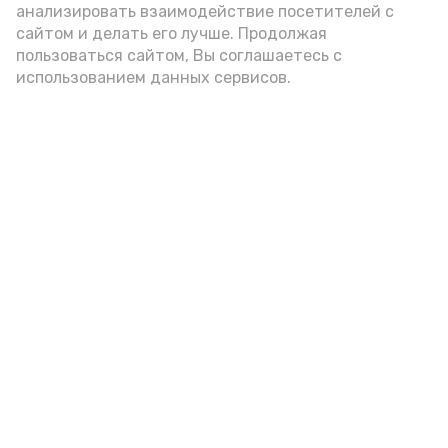
анализировать взаимодействие посетителей с
подаётся: лучше выбирать
сайтом и делать его лучше. Продолжая
цельнозерновой, с мукой грубого
пользоваться сайтом, Вы соглашаетесь с
использованием данных сервисов.
помола. Есть икру следует в первой
половине дня. Кстати, полезнее для
здоровья сопроводить такой бутерброд
сочными овощами, свежей зеленью и
отварным яйцом.