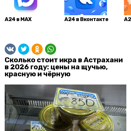
А24 в MAX
А24 в Вконтакте
А2
Сколько стоит икра в Астрахани
в 2026 году: цены на щучью,
красную и чёрную