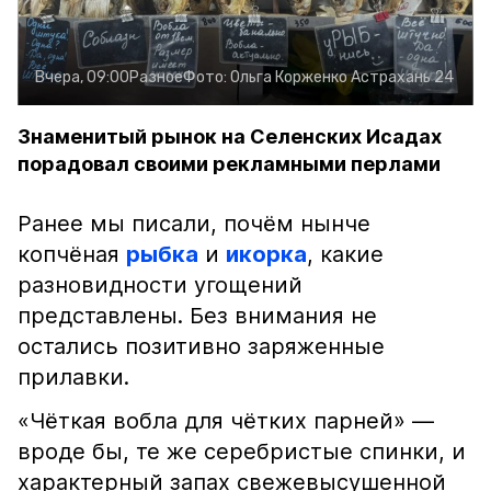
Вчера, 09:00
Разное
Фото:
Ольга Корженко
Астрахань 24
Знаменитый рынок на Селенских Исадах
порадовал своими рекламными перлами
Ранее мы писали, почём нынче
копчёная
рыбка
и
икорка
, какие
разновидности угощений
представлены. Без внимания не
остались позитивно заряженные
прилавки.
«Чёткая вобла для чётких парней» —
вроде бы, те же серебристые спинки, и
характерный запах свежевысушенной