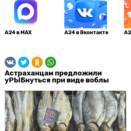
А24 в MAX
А24 в Вконтакте
А2
Астраханцам предложили
уРЫБнуться при виде воблы