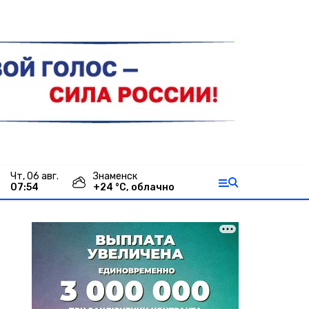
чт, 06 авг.
Знаменск
07:54
+
24
°С,
облачно