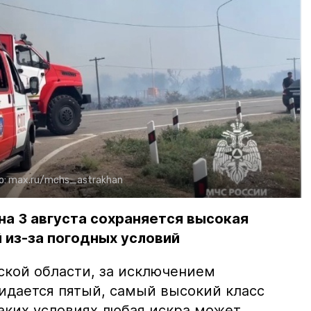
о:
max.ru/mchs_astrakhan
на 3 августа сохраняется высокая
 из-за погодных условий
ской области, за исключением
жидается пятый, самый высокий класс
таких условиях любая искра может