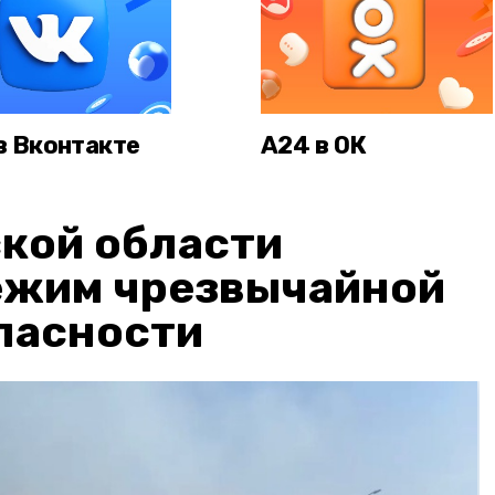
в Вконтакте
А24 в ОК
кой области
ежим чрезвычайной
пасности