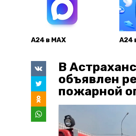
А24 в MAX
А24 
В Астраханс
объявлен р
пожарной о