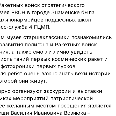
Ракетных войск стратегического
узея РВСН в городе Знаменске была
я для юнармейцев подшефных школ
есс-служба 4 ГЦМП.
лам музея старшеклассники познакомились
развития полигона и Ракетных войск
ния, а также смогли лично увидеть
 испытаний первых космических ракет и
 фотохроники первых пусков
ля ребят очень важно знать вехи истории
оторой они живут.
ярно организуют экскурсии и выставки
мках мероприятий патриотической
лее желанным местом посещения является
вещи Василия Ивановича Вознюка –