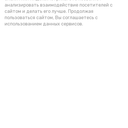
анализировать взаимодействие посетителей с
сайтом и делать его лучше. Продолжая
пользоваться сайтом, Вы соглашаетесь с
использованием данных сервисов.
Фото: Ольга Корженко Астрахань 24
Как объяснили продавцы, воблу берут
охотно: уж больно хороша на вкус. К
тому же её удобно транспортировать,
она долго не портится. А это
немаловажно: рыбка, особенно с такими
бодрыми «аффирмациями», станет