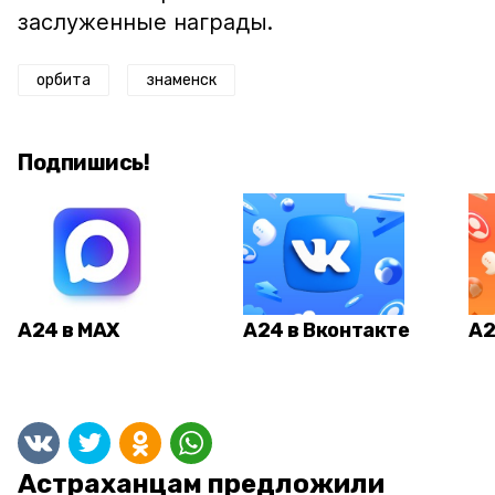
заслуженные награды.
орбита
знаменск
Подпишись!
А24 в MAX
А24 в Вконтакте
А2
Астраханцам предложили