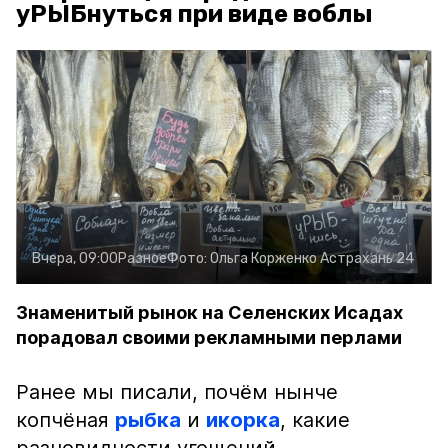
уРЫБнуться при виде воблы
Вчера, 09:00
Разное
Фото:
Ольга Корженко
Астрахань 24
Знаменитый рынок на Селенских Исадах
порадовал своими рекламными перлами
Ранее мы писали, почём нынче
копчёная
рыбка
и
икорка
, какие