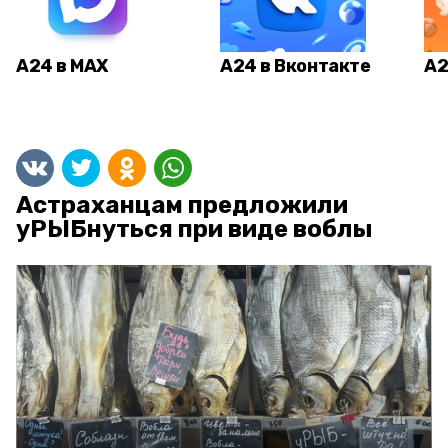
А24 в MAX
А24 в Вконтакте
А2
Астраханцам предложили
уРЫБнуться при виде воблы