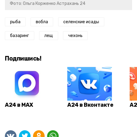
Фото: Ольга Корженко Астрахань 24
рыба
вобла
селенские исады
базаринг
лещ
чехонь
Подпишись!
А24 в MAX
А24 в Вконтакте
А2