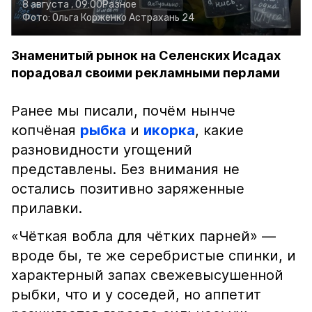
8 августа , 09:00
Разное
Фото:
Ольга Корженко
Астрахань 24
Знаменитый рынок на Селенских Исадах
порадовал своими рекламными перлами
Ранее мы писали, почём нынче
копчёная
рыбка
и
икорка
, какие
разновидности угощений
представлены. Без внимания не
остались позитивно заряженные
прилавки.
«Чёткая вобла для чётких парней» —
вроде бы, те же серебристые спинки, и
характерный запах свежевысушенной
рыбки, что и у соседей, но аппетит