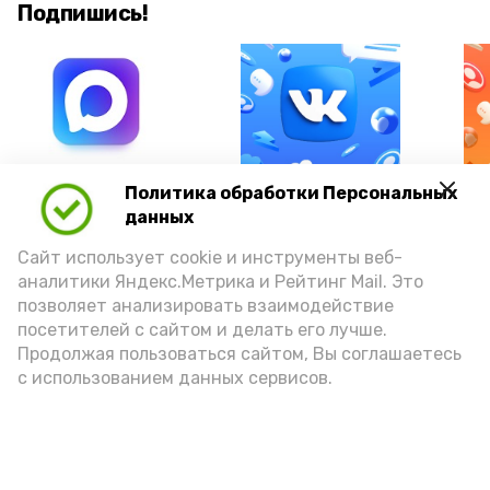
Подпишись!
А24 в MAX
А24 в Вконтакте
А2
Политика обработки Персональных
данных
Сайт использует cookie и инструменты веб-
аналитики Яндекс.Метрика и Рейтинг Mail. Это
позволяет анализировать взаимодействие
Гостей Астраханской области из
посетителей с сайтом и делать его лучше.
Чеченской Республики призвали
Продолжая пользоваться сайтом, Вы соглашаетесь
с использованием данных сервисов.
соблюдать закон и порядок