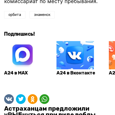
комиссариат по месту пребывания.
орбита
знаменск
Подпишись!
А24 в MAX
А24 в Вконтакте
А2
Астраханцам предложили
уРЫБнуться при виде воблы