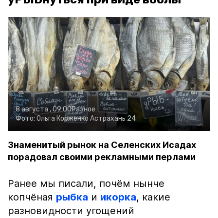
8 августа , 09:00
Разное
Фото:
Ольга Корженко
Астрахань 24
Знаменитый рынок на Селенских Исадах
порадовал своими рекламными перлами
Ранее мы писали, почём нынче
копчёная
рыбка
и
икорка
, какие
разновидности угощений