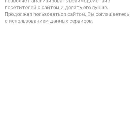
позволяет анализировать взаимодействие
посетителей с сайтом и делать его лучше.
Продолжая пользоваться сайтом, Вы соглашаетесь
с использованием данных сервисов.
Фото: Ольга Корженко Астрахань 24
Как объяснили продавцы, воблу берут
охотно: уж больно хороша на вкус. К
тому же её удобно транспортировать,
она долго не портится. А это
немаловажно: рыбка, особенно с такими
бодрыми «аффирмациями», станет