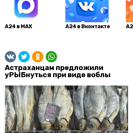
А24 в MAX
А24 в Вконтакте
А2
Астраханцам предложили
уРЫБнуться при виде воблы