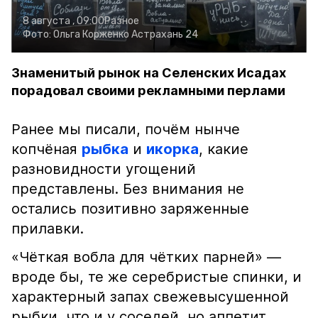
8 августа , 09:00
Разное
Фото:
Ольга Корженко
Астрахань 24
Знаменитый рынок на Селенских Исадах
порадовал своими рекламными перлами
Ранее мы писали, почём нынче
копчёная
рыбка
и
икорка
, какие
разновидности угощений
представлены. Без внимания не
остались позитивно заряженные
прилавки.
«Чёткая вобла для чётких парней» —
вроде бы, те же серебристые спинки, и
характерный запах свежевысушенной
рыбки, что и у соседей, но аппетит