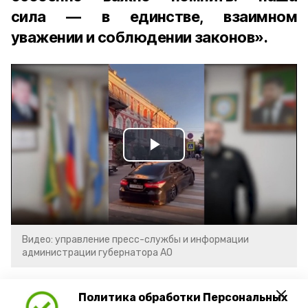
сила — в единстве, взаимном
уважении и соблюдении законов».
Play
Video
Видео: управление пресс-службы и информации
администрации губернатора АО
год единства народов
закон
Политика обработки Персональных