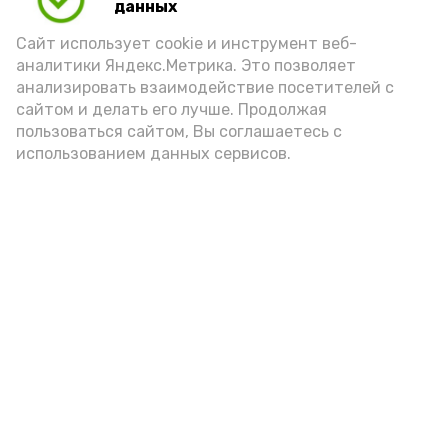
данных
Сайт использует cookie и инструмент веб-
Подпишись!
аналитики Яндекс.Метрика. Это позволяет
анализировать взаимодействие посетителей с
сайтом и делать его лучше. Продолжая
пользоваться сайтом, Вы соглашаетесь с
использованием данных сервисов.
А24 в MAX
А24 в Вконтакте
А2
Волонтеры Знаменска лидируют
на областном этапе
всероссийской премии