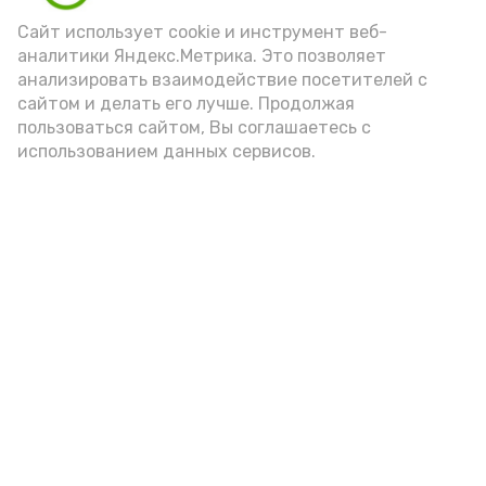
Сайт использует cookie и инструмент веб-
аналитики Яндекс.Метрика. Это позволяет
анализировать взаимодействие посетителей с
сайтом и делать его лучше. Продолжая
пользоваться сайтом, Вы соглашаетесь с
использованием данных сервисов.
Фото: Ольга Корженко Астрахань 24
Как объяснили продавцы, воблу берут
охотно: уж больно хороша на вкус. К
тому же её удобно транспортировать,
она долго не портится. А это