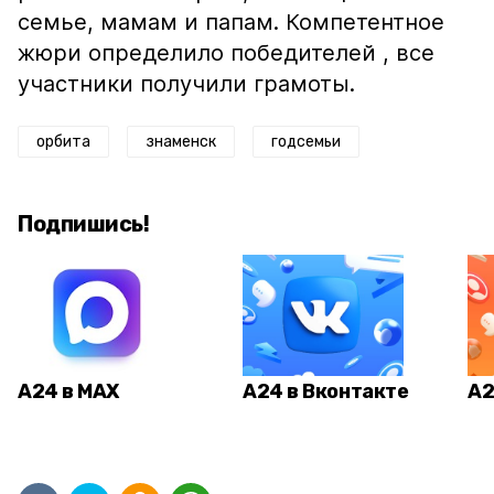
семье, мамам и папам. Компетентное
жюри определило победителей , все
участники получили грамоты.
орбита
знаменск
годсемьи
Подпишись!
А24 в MAX
А24 в Вконтакте
А2