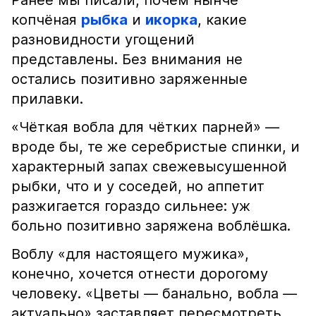
Ранее мы писали, почём нынче
копчёная
рыбка
и
икорка
, какие
разновидности угощений
представлены. Без внимания не
остались позитивно заряженные
прилавки.
«Чёткая вобла для чётких парней» —
вроде бы, те же серебристые спинки, и
характерный запах свежевысушенной
рыбки, что и у соседей, но аппетит
разжигается гораздо сильнее: уж
больно позитивно заряжена воблёшка.
Воблу «для настоящего мужика»,
конечно, хочется отнести дорогому
человеку. «Цветы — банально, вобла —
актуально» заставляет пересмотреть