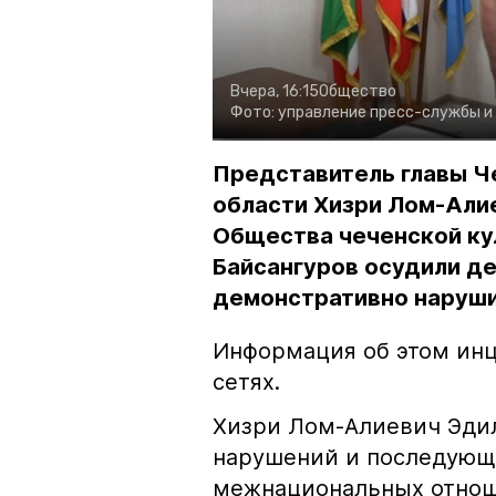
Вчера, 16:15
Общество
Фото:
управление пресс-службы и
Представитель главы Ч
области Хизри Лом-Али
Общества чеченской ку
Байсангуров осудили де
демонстративно наруши
Информация об этом инц
сетях.
Хизри Лом-Алиевич Эдил
нарушений и последующе
межнациональных отноше