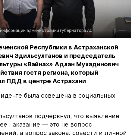
 информации администрации губернатора АО
еченской Республики в Астраханской
евич Эдильсултанов и председатель
льтуры «Вайнах» Адлан Мухадинович
йствия гостя региона, который
л ПДД в центре Астрахани
иденте была освещена в социальных
ьсултанов подчеркнул, что выявление
е наказание — это не вопрос
ний, а вопрос закона, совести и личной