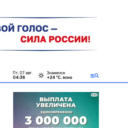
пт, 07 авг.
Знаменск
04:38
+
24
°С,
ясно