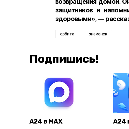
возвращения домой. О
защитников и напомн
здоровыми», — рассказ
орбита
знаменск
Подпишись!
А24 в MAX
А24 