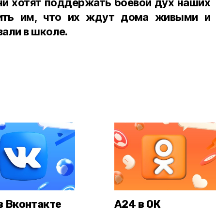
ни хотят поддержать боевой дух наших
ить им, что их ждут дома живыми и
али в школе.
в Вконтакте
А24 в ОК