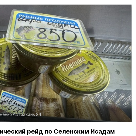
рженко
Астрахань 24
ический рейд по Селенским Исадам