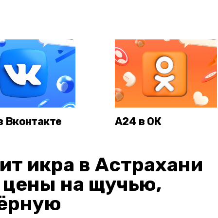
в Вконтакте
А24 в ОК
ит икра в Астрахани
: цены на щучью,
чёрную