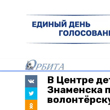
В Центре де
Знаменска 
волонтёрск