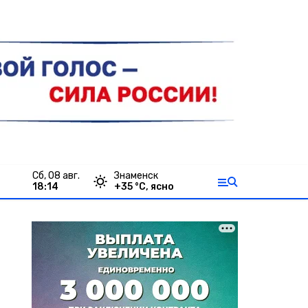
сб, 08 авг.
Знаменск
18:14
+
35
°С,
ясно