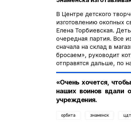
Знаменска изготавлива
В Центре детского твор
изготовлению окопных св
Елена Торбиевская. Дет
очередная партия. Все и
сначала на склад в мага
бросаем», руководит ко
отправятся дальше, по н
«Очень хочется, чтобы
наших воинов вдали о
учреждения.
орбита
знаменск
цдт