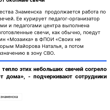
ют окопные свечи
чества Знаменска продолжается работа по
ечей. Ее курирует педагог-организатор
ьми и педагогами центра выполнена
зготовленные свечи, как обычно, поедут
зин «Мозаика» в ФПОИ «Своих не
торым Майорова Наталья, а потом
азначению в зону СВО.
 тепло этих небольших свечей согрело
т дома», - подчеркивают сотрудники
знаменска