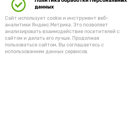
Политика обработки Персональных
Для взрослого человека безопасной
данных
порцией икры считается 30-50 граммов
(2-3 ложки). При этом следует обратить
Сайт использует cookie и инструмент веб-
аналитики Яндекс.Метрика. Это позволяет
внимание на хлеб, с которым она
анализировать взаимодействие посетителей с
подаётся: лучше выбирать
сайтом и делать его лучше. Продолжая
цельнозерновой, с мукой грубого
пользоваться сайтом, Вы соглашаетесь с
использованием данных сервисов.
помола. Есть икру следует в первой
половине дня. Кстати, полезнее для
здоровья сопроводить такой бутерброд
сочными овощами, свежей зеленью и
отварным яйцом.