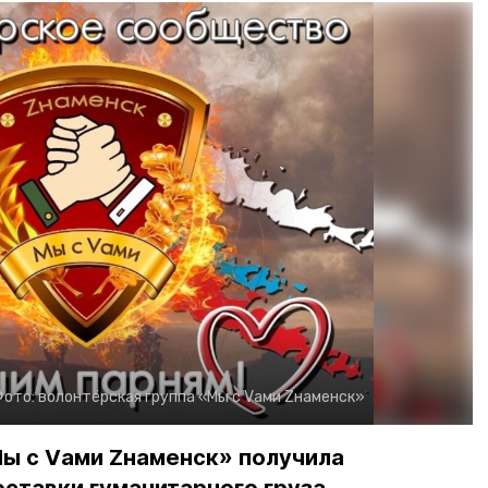
Фото:
волонтёрская группа «Мы с Vами Zнаменск»
Мы с Vами Zнаменск» получила