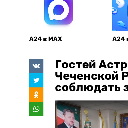
А24 в MAX
А24 
Гостей Астр
Чеченской 
соблюдать з