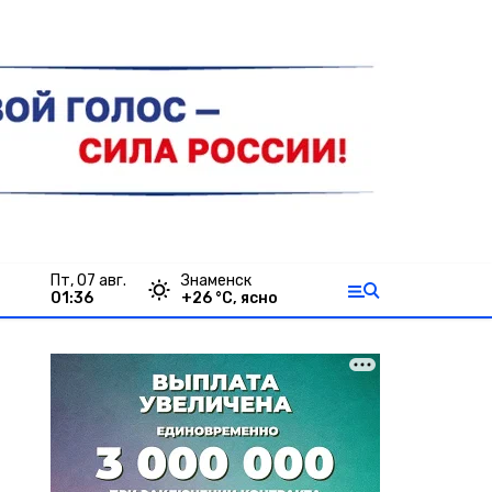
пт, 07 авг.
Знаменск
01:36
+
26
°С,
ясно