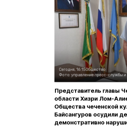
Сегодня, 16:15
Общество
Фото:
управление пресс-службы и
Представитель главы Ч
области Хизри Лом-Али
Общества чеченской ку
Байсангуров осудили де
демонстративно наруши