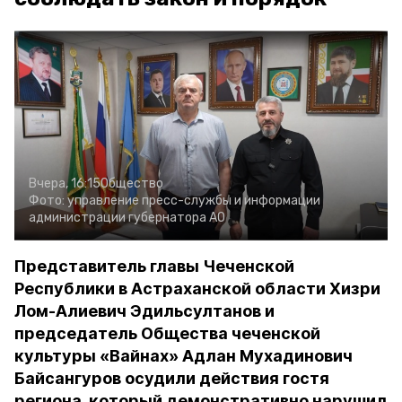
Вчера, 16:15
Общество
Фото:
управление пресс-службы и информации
администрации губернатора АО
Представитель главы Чеченской
Республики в Астраханской области Хизри
Лом-Алиевич Эдильсултанов и
председатель Общества чеченской
культуры «Вайнах» Адлан Мухадинович
Байсангуров осудили действия гостя
региона, который демонстративно нарушил