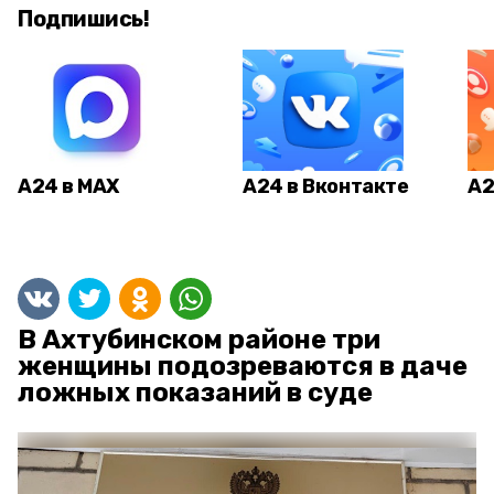
Подпишись!
А24 в MAX
А24 в Вконтакте
А2
В Ахтубинском районе три
женщины подозреваются в даче
ложных показаний в суде