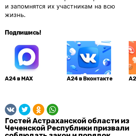
и запомнятся их участникам на всю
жизнь.
Подпишись!
А24 в MAX
А24 в Вконтакте
А2
Гостей Астраханской области из
Чеченской Республики призвали
соблюдать закон и порядок