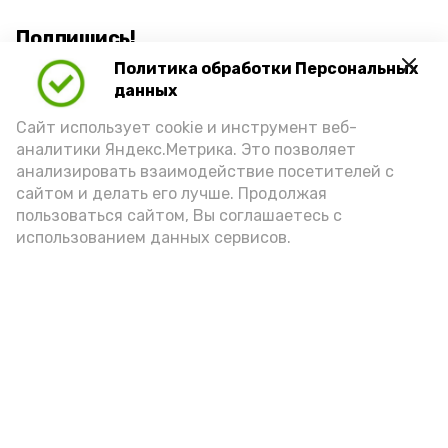
Подпишись!
Политика обработки Персональных
данных
Сайт использует cookie и инструмент веб-
аналитики Яндекс.Метрика. Это позволяет
анализировать взаимодействие посетителей с
А24 в MAX
А24 в Вконтакте
А2
сайтом и делать его лучше. Продолжая
пользоваться сайтом, Вы соглашаетесь с
использованием данных сервисов.
Волонтеры Знаменска лидируют
на областном этапе
всероссийской премии