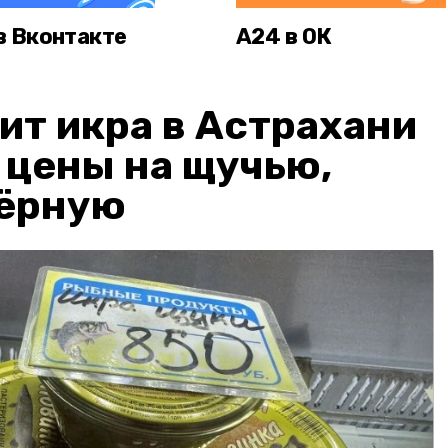
в Вконтакте
А24 в ОК
ит икра в Астрахани
: цены на щучью,
чёрную