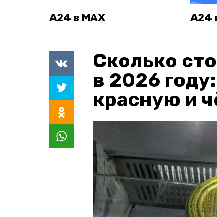
А24 в MAX
А24 
Сколько сто
в 2026 году
красную и 