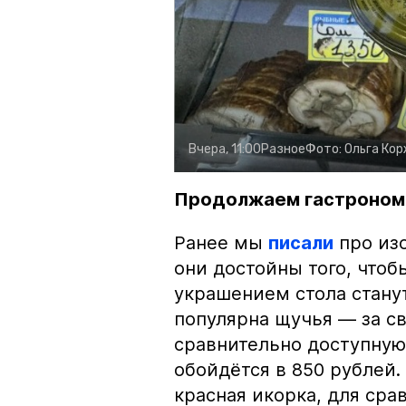
Вчера, 11:00
Разное
Фото:
Ольга Ко
Продолжаем гастроном
Ранее мы
писали
про изо
они достойны того, чтоб
украшением стола стану
популярна щучья — за с
сравнительно доступную 
обойдётся в 850 рублей.
красная икорка, для срав