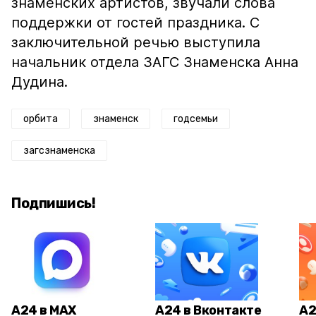
знаменских артистов, звучали слова
поддержки от гостей праздника. С
заключительной речью выступила
начальник отдела ЗАГС Знаменска Анна
Дудина.
орбита
знаменск
годсемьи
загсзнаменска
Подпишись!
А24 в MAX
А24 в Вконтакте
А2