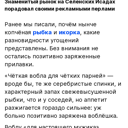
Знаменитый рынок на Селенских Исадах
порадовал своими рекламными перлами
Ранее мы писали, почём нынче
копчёная
рыбка
и
икорка
, какие
разновидности угощений
представлены. Без внимания не
остались позитивно заряженные
прилавки.
«Чёткая вобла для чётких парней» —
вроде бы, те же серебристые спинки, и
характерный запах свежевысушенной
рыбки, что и у соседей, но аппетит
разжигается гораздо сильнее: уж
больно позитивно заряжена воблёшка.
Воблу «для настоящего мужика»,