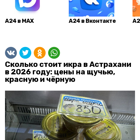
А24 в MAX
А24 в Вконтакте
А2
Сколько стоит икра в Астрахани
в 2026 году: цены на щучью,
красную и чёрную