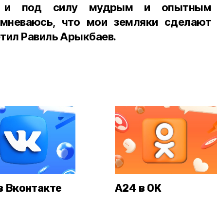
ая и под силу мудрым и опытным
омневаюсь, что мои земляки сделают
тил Равиль Арыкбаев.
в Вконтакте
А24 в ОК