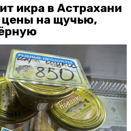
ит икра в Астрахани
: цены на щучью,
чёрную