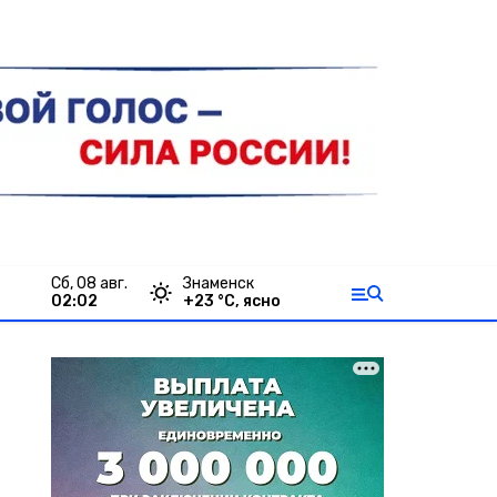
сб, 08 авг.
Знаменск
02:02
+
23
°С,
ясно