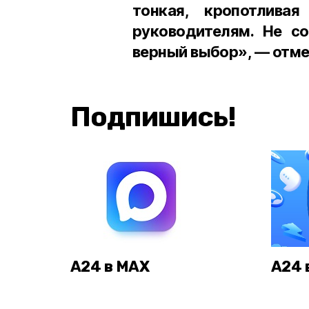
тонкая, кропотлив
руководителям. Не с
верный выбор», — отме
Подпишись!
А24 в MAX
А24 