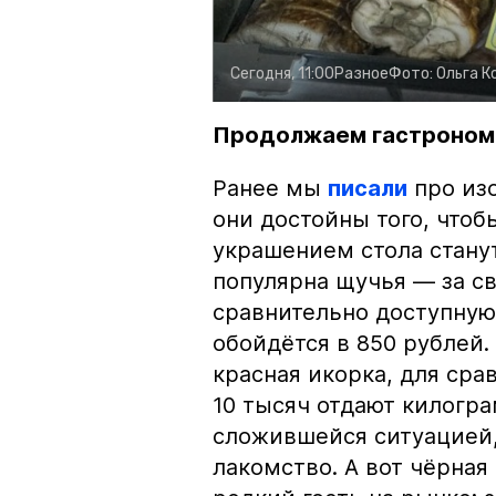
Сегодня, 11:00
Разное
Фото:
Ольга К
Продолжаем гастроном
Ранее мы
писали
про изо
они достойны того, чтоб
украшением стола стану
популярна щучья — за с
сравнительно доступную 
обойдётся в 850 рублей.
красная икорка, для срав
10 тысяч отдают килогр
сложившейся ситуацией, 
лакомство. А вот чёрная