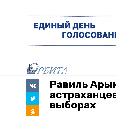
Равиль Ары
астраханцев
выборах