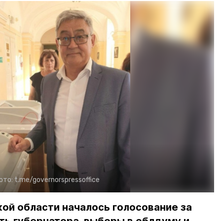
ото:
t.me/governorspressoffice
кой области началось голосование за