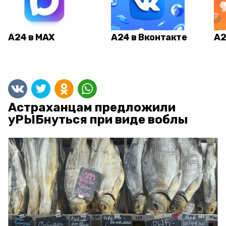
А24 в MAX
А24 в Вконтакте
А2
Астраханцам предложили
уРЫБнуться при виде воблы