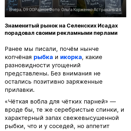
Вчера, 09:00
Разное
Фото:
Ольга Корженко
Астрахань 24
Знаменитый рынок на Селенских Исадах
порадовал своими рекламными перлами
Ранее мы писали, почём нынче
копчёная
рыбка
и
икорка
, какие
разновидности угощений
представлены. Без внимания не
остались позитивно заряженные
прилавки.
«Чёткая вобла для чётких парней» —
вроде бы, те же серебристые спинки, и
характерный запах свежевысушенной
рыбки, что и у соседей, но аппетит