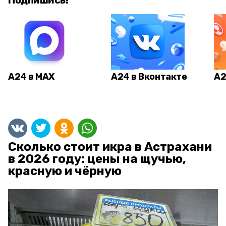
Подпишись!
А24 в MAX
А24 в Вконтакте
А2
Сколько стоит икра в Астрахани
в 2026 году: цены на щучью,
красную и чёрную