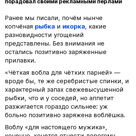
порадовал своими рекламными перлами
Ранее мы писали, почём нынче
копчёная
рыбка
и
икорка
, какие
разновидности угощений
представлены. Без внимания не
остались позитивно заряженные
прилавки.
«Чёткая вобла для чётких парней» —
вроде бы, те же серебристые спинки, и
характерный запах свежевысушенной
рыбки, что и у соседей, но аппетит
разжигается гораздо сильнее: уж
больно позитивно заряжена воблёшка.
Воблу «для настоящего мужика»,
конечно, хочется отнести дорогому