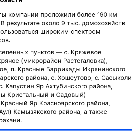
области
ты компании проложили более 190 км
 В результате около 9 тыс. домохозяйств
пользоваться широким спектром
сов.
еленных пунктов — с. Кряжевое
кряное (микрорайон Растегаловка),
ное, п. Красные Баррикады Икрянинского
арского района, с. Хошеутово, с. Сасыколи
с. Капустин Яр Ахтубинского района,
ны Кристальный и Садовый)
 Красный Яр Красноярского района,
Аул) Камызякского района, а также
трахани.