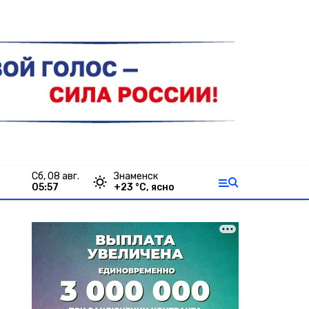
сб, 08 авг.
Знаменск
05:57
+
23
°С,
ясно