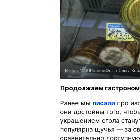
Вчера, 11:00
Разное
Фото:
Ольга Ко
Продолжаем гастроном
Ранее мы
писали
про изо
они достойны того, чтоб
украшением стола стану
популярна щучья — за с
сравнительно доступную 