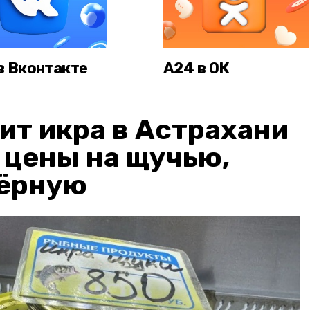
в Вконтакте
А24 в ОК
ит икра в Астрахани
: цены на щучью,
чёрную