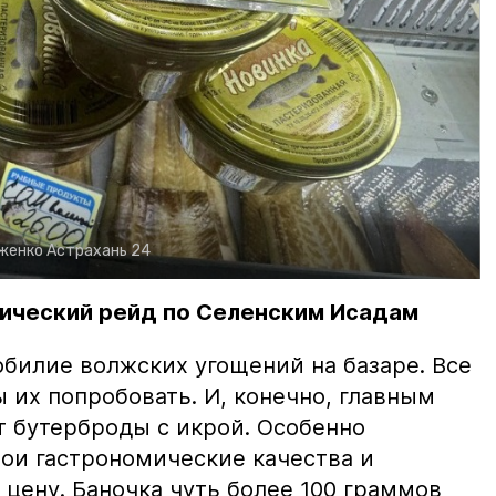
рженко
Астрахань 24
ический рейд по Селенским Исадам
билие волжских угощений на базаре. Все
ы их попробовать. И, конечно, главным
т бутерброды с икрой. Особенно
вои гастрономические качества и
цену. Баночка чуть более 100 граммов