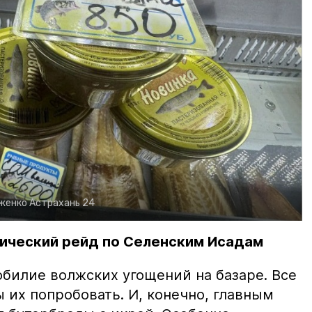
рженко
Астрахань 24
ический рейд по Селенским Исадам
билие волжских угощений на базаре. Все
ы их попробовать. И, конечно, главным