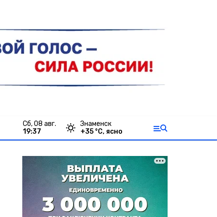
сб, 08 авг.
Знаменск
19:37
+
35
°С,
ясно