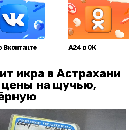
в Вконтакте
А24 в ОК
ит икра в Астрахани
: цены на щучью,
чёрную