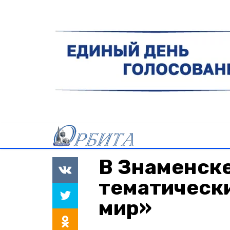
В Знаменск
тематически
мир»