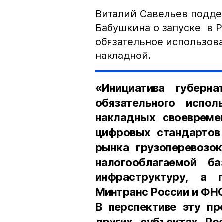
Виталий Савельев подде
Бабушкина о запуске в Р
обязательное использов
накладной.
«Инициатива губерн
обязательного испол
накладных своевреме
цифровых стандартов
рынка грузоперевозок
налогооблагаемой б
инфраструктуру, а 
Минтранс России и ФН
В перспективе эту пр
других субъектах Ро