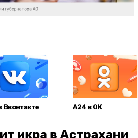
ии губернатора АО
в Вконтакте
А24 в ОК
ит икра в Астрахани