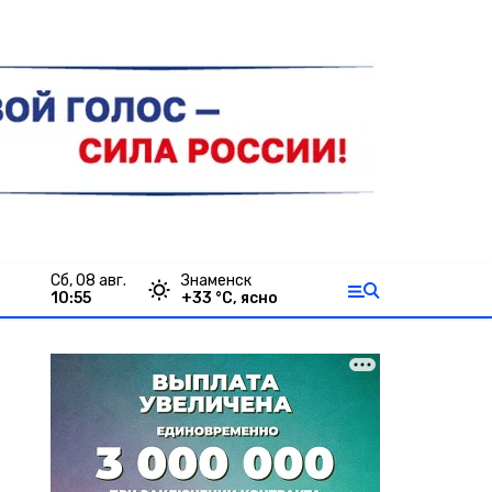
сб, 08 авг.
Знаменск
10:55
+
33
°С,
ясно