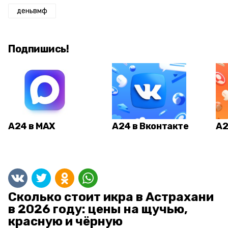
деньвмф
Подпишись!
А24 в MAX
А24 в Вконтакте
А2
Сколько стоит икра в Астрахани
в 2026 году: цены на щучью,
красную и чёрную