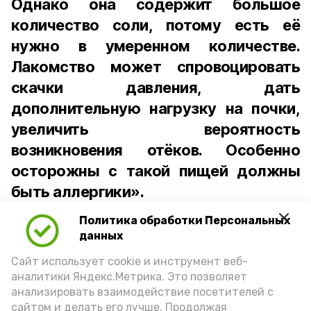
Однако она содержит большое
количество соли, потому есть её
нужно в умеренном количестве.
Лакомство может спровоцировать
скачки давления, дать
дополнительную нагрузку на почки,
увеличить вероятность
возникновения отёков. Особенно
осторожны с такой пищей должны
быть аллергики».
Политика обработки Персональных
Для взрослого человека безопасной
данных
порцией икры считается 30-50 граммов
(2-3 ложки). При этом следует обратить
Сайт использует cookie и инструмент веб-
аналитики Яндекс.Метрика. Это позволяет
внимание на хлеб, с которым она
анализировать взаимодействие посетителей с
подаётся: лучше выбирать
сайтом и делать его лучше. Продолжая