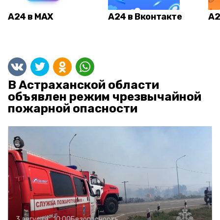
А24 в MAX
А24 в Вконтакте
А2
В Астраханской области
объявлен режим чрезвычайной
пожарной опасности
3 августа , 10:00
Безопасность