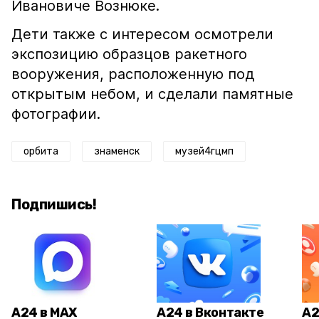
Ивановиче Вознюке.
Дети также с интересом осмотрели
экспозицию образцов ракетного
вооружения, расположенную под
открытым небом, и сделали памятные
фотографии.
орбита
знаменск
музей4гцмп
Подпишись!
А24 в MAX
А24 в Вконтакте
А2