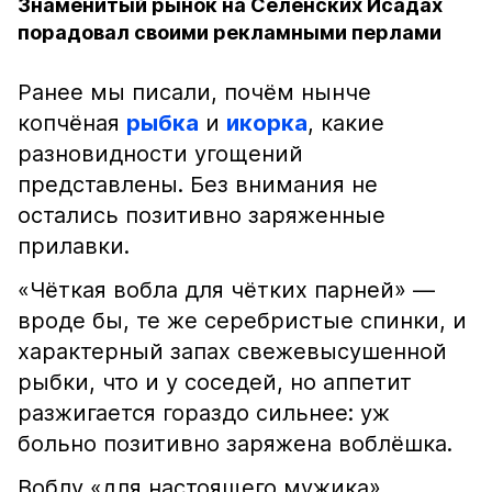
Знаменитый рынок на Селенских Исадах
порадовал своими рекламными перлами
Ранее мы писали, почём нынче
копчёная
рыбка
и
икорка
, какие
разновидности угощений
представлены. Без внимания не
остались позитивно заряженные
прилавки.
«Чёткая вобла для чётких парней» —
вроде бы, те же серебристые спинки, и
характерный запах свежевысушенной
рыбки, что и у соседей, но аппетит
разжигается гораздо сильнее: уж
больно позитивно заряжена воблёшка.
Воблу «для настоящего мужика»,