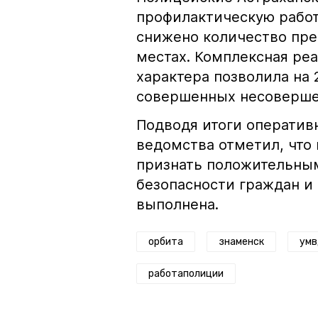
профилактическую работу
снижено количество пр
местах. Комплексная ре
характера позволила на 
совершенных несовершен
Подводя итоги оператив
ведомства отметил, что
признать положительным
безопасности граждан и
выполнена.
орбита
знаменск
умв
работаполиции