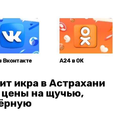
в Вконтакте
А24 в ОК
ит икра в Астрахани
: цены на щучью,
чёрную