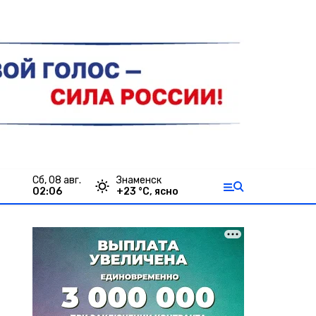
сб, 08 авг.
Знаменск
02:06
+
23
°С,
ясно