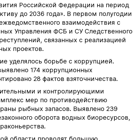
вития Российской Федерации на период
ективу до 2036 года». В первом полугодии
 межведомственного взаимодействия с
ных Управления ФСБ и СУ Следственного
преступлений, связанных с реализацией
ных проектов.
е уделялось борьбе с коррупцией.
выявлено 174 коррупционных
нтировано 28 фактов взяточничества.
нительными и контролирующими
омплекс мер по противодействию
храны рыбных запасов. Выявлено 239
езаконного оборота водных биоресурсов,
браконьерства.
ой области проводят большую