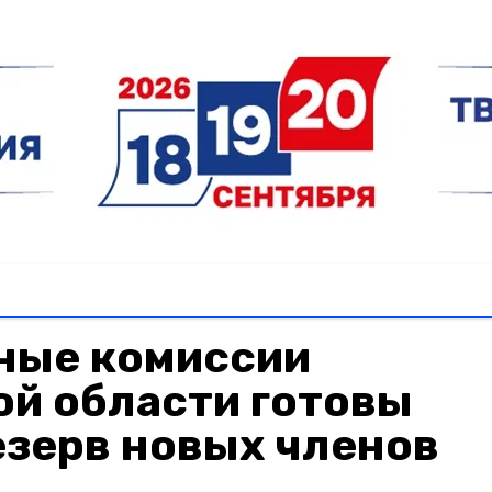
ные комиссии
ой области готовы
езерв новых членов