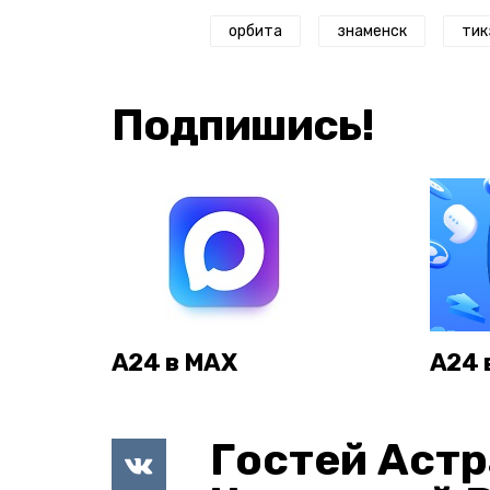
орбита
знаменск
тик
Подпишись!
А24 в MAX
А24 
Гостей Астр