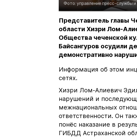
Фото:
управление пресс-службы и
Представитель главы Ч
области Хизри Лом-Али
Общества чеченской ку
Байсангуров осудили де
демонстративно наруши
Информация об этом инц
сетях.
Хизри Лом-Алиевич Эдил
нарушений и последующе
межнациональных отноше
ответственности. Он та
понёс наказание в резу
ГИБДД Астраханской обл