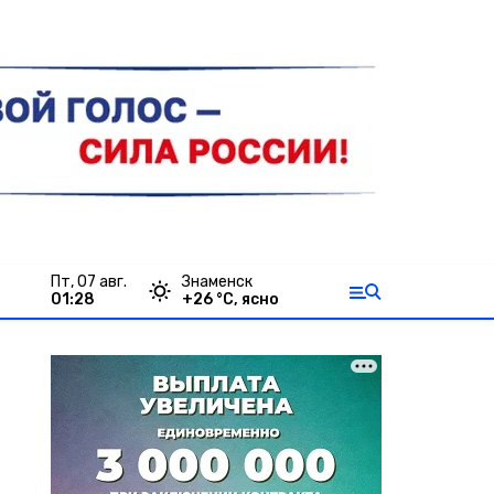
пт, 07 авг.
Знаменск
01:28
+
26
°С,
ясно