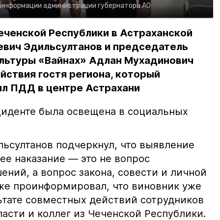
 информации администрации губернатора АО
еченской Республики в Астраханской
евич Эдильсултанов и председатель
льтуры «Вайнах» Адлан Мухадинович
йствия гостя региона, который
л ПДД в центре Астрахани
иденте была освещена в социальных
ьсултанов подчеркнул, что выявление
е наказание — это не вопрос
ний, а вопрос закона, совести и личной
кже проинформировал, что виновник уже
льтате совместных действий сотрудников
асти и коллег из Чеченской Республики.