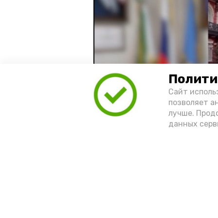
Полити
Сайт исполь
позволяет а
лучше. Прод
данных серв
Видео: управление пресс-службы 
год единства народов
зако