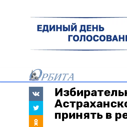
Избиратель
Астраханск
принять в р