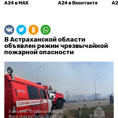
А24 в MAX
А24 в Вконтакте
А2
В Астраханской области
объявлен режим чрезвычайной
пожарной опасности
3 августа , 10:00
Безопасность
Фото:
max.ru/mchs_astrakhan