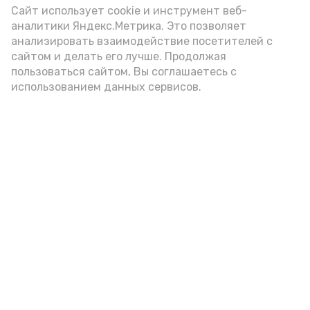
(2-3 ложки). При этом следует обратить
Сайт использует cookie и инструмент веб-
аналитики Яндекс.Метрика. Это позволяет
внимание на хлеб, с которым она
анализировать взаимодействие посетителей с
подаётся: лучше выбирать
сайтом и делать его лучше. Продолжая
цельнозерновой, с мукой грубого
пользоваться сайтом, Вы соглашаетесь с
использованием данных сервисов.
помола. Есть икру следует в первой
половине дня. Кстати, полезнее для
здоровья сопроводить такой бутерброд
сочными овощами, свежей зеленью и
отварным яйцом.