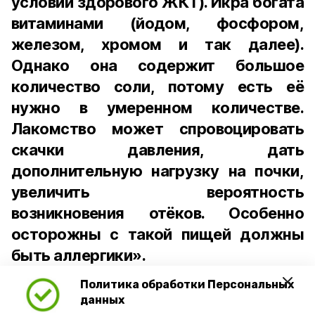
условии здорового ЖКТ). Икра богата
витаминами (йодом, фосфором,
железом, хромом и так далее).
Однако она содержит большое
количество соли, потому есть её
нужно в умеренном количестве.
Лакомство может спровоцировать
скачки давления, дать
дополнительную нагрузку на почки,
увеличить вероятность
возникновения отёков. Особенно
осторожны с такой пищей должны
быть аллергики».
Политика обработки Персональных
Для взрослого человека безопасной
данных
порцией икры считается 30-50 граммов